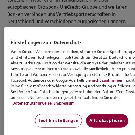
europäischen Großbank UniCredit-Gruppe und weiteren
Banken verbinden uns Vertriebspartnerschaften in
Deutschland und verschiedenen europäischen Ländern.
Munich Re ERGO gehört zu Munich Re; die Gruppe ist
einer der weltweit führenden Rückversicherer und
Einstellungen zum Datenschutz
Risikoträger. Innerhalb der Gruppe ist ERGO der
Spezialist fur die Erstversicherung, also für die direkte
Wenn Sie auf "Alle akzeptieren" klicken, stimmen Sie der Speicherung 
und ähnlichen Technologien (Tools) auf Ihrem Gerät zu. Dadurch ermö
Versicherung von Privat- und Firmenkunden im In- und
eine zuverlässige Funktion der Website, die Analyse der Websitenutzun
Ausland. Die Kapitalanlagen der Gruppe von 202
Messung von Marketingaktivitäten sowie die Möglichkeit, Ihnen persona
MilliardenEuro – von denen 117Milliarden Euro auf
Inhalte und Werbeanzeigen zur Verfügung zu stellen, z.B. durch die N
ERGO entfallen – betreut ganz überwiegend der
Facebook Audiences oder Google Ads. Falls Sie
nicht zustimmen
möchten
keine für Sie maßgeschneiderte Anpassung und Werbung auf dieser Se
gemeinsame Vermögensmanager und Fondsanbieter
Sie können Ihre Entscheidungen jederzeit über den Button "Tool-Eins
MEAG.
anpassen. Näheres zu den eingesetzten Tools finden Sie unter
Datenschutzhinweise
Impressum
Kontakt aufnehmen
Tool-Einstellungen
Alle akzeptieren