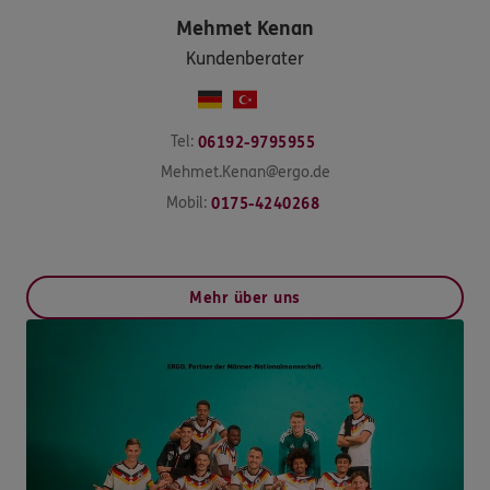
Mehmet
Kenan
Kundenberater
Tel:
06192-9795955
Mehmet.Kenan@ergo.de
Mobil:
0175-4240268
Mehr über uns