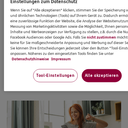
Einstellungen zum Datenschutz
Immobilienfinanzierung
Wenn Sie auf "Alle akzeptieren" klicken, stimmen Sie der Speicherung 
So werden Wohnträume Wirklichkeit
und ähnlichen Technologien (Tools) auf Ihrem Gerät zu. Dadurch ermö
eine zuverlässige Funktion der Website, die Analyse der Websitenutzun
Messung von Marketingaktivitäten sowie die Möglichkeit, Ihnen persona
Ganz egal, ob Sie kaufen, bauen oder
Inhalte und Werbeanzeigen zur Verfügung zu stellen, z.B. durch die N
modernisieren möchten - bei uns sind Sie mit
Facebook Audiences oder Google Ads. Falls Sie
nicht zustimmen
möchten
Wüstenrot als starkem Partner gut aufgehoben.
keine für Sie maßgeschneiderte Anpassung und Werbung auf dieser Se
Gemeinsam finden wir das beste
Sie können Ihre Entscheidungen jederzeit über den Button "Tool-Eins
anpassen. Näheres zu den eingesetzten Tools finden Sie unter
Finanzierungsangebot - ganz transparent und zu
Datenschutzhinweise
Impressum
Top-Konditionen.
Tool-Einstellungen
Alle akzeptieren
Mehr erfahren