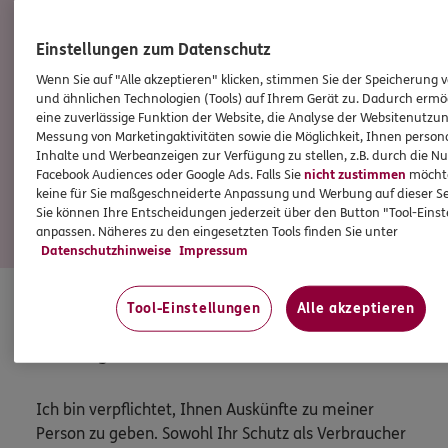
Mehmet
Kenan
Kundenberater
Einstellungen zum Datenschutz
Wenn Sie auf "Alle akzeptieren" klicken, stimmen Sie der Speicherung 
und ähnlichen Technologien (Tools) auf Ihrem Gerät zu. Dadurch ermö
Tel:
06192-9795955
eine zuverlässige Funktion der Website, die Analyse der Websitenutzun
Mehmet.Kenan@ergo.de
Messung von Marketingaktivitäten sowie die Möglichkeit, Ihnen persona
Inhalte und Werbeanzeigen zur Verfügung zu stellen, z.B. durch die N
Mobil:
0175-4240268
Facebook Audiences oder Google Ads. Falls Sie
nicht zustimmen
möchten
keine für Sie maßgeschneiderte Anpassung und Werbung auf dieser Se
Sie können Ihre Entscheidungen jederzeit über den Button "Tool-Eins
anpassen. Näheres zu den eingesetzten Tools finden Sie unter
Mehr
Datenschutzhinweise
Impressum
Tool-Einstellungen
Alle akzeptieren
HINWEIS
Wichtiges aus dem Vermittlerrecht
Ich bin verpflichtet, Ihnen Auskünfte zu meiner
Person zu geben. Sowohl Ihr Schutz als Verbraucher